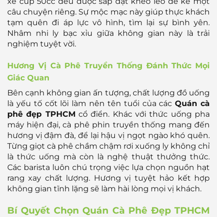
xe cúp 50cc đều được sắp đặt khéo léo để kể một
câu chuyện riêng. Sự mộc mạc này giúp thực khách
tạm quên đi áp lực vô hình, tìm lại sự bình yên.
Nhâm nhi ly bạc xỉu giữa không gian này là trải
nghiệm tuyệt vời.
Hương Vị Cà Phê Truyền Thống Đánh Thức Mọi
Giác Quan
Bên cạnh không gian ấn tượng, chất lượng đồ uống
là yếu tố cốt lõi làm nên tên tuổi của các
Quán cà
phê đẹp TPHCM
cổ điển. Khác với thức uống pha
máy hiện đại, cà phê phin truyền thống mang đến
hương vị đậm đà, để lại hậu vị ngọt ngào khó quên.
Từng giọt cà phê chầm chậm rơi xuống ly không chỉ
là thức uống mà còn là nghệ thuật thưởng thức.
Các barista luôn chú trọng việc lựa chọn nguồn hạt
rang xay chất lượng. Hương vị tuyệt hảo kết hợp
không gian tĩnh lặng sẽ làm hài lòng mọi vị khách.
Bí Quyết Chọn Quán Cà Phê Đẹp TPHCM