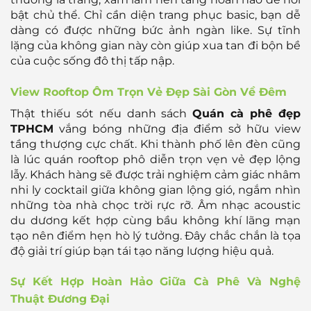
bật chủ thể. Chỉ cần diện trang phục basic, bạn dễ
dàng có được những bức ảnh ngàn like. Sự tĩnh
lặng của không gian này còn giúp xua tan đi bộn bề
của cuộc sống đô thị tấp nập.
View Rooftop Ôm Trọn Vẻ Đẹp Sài Gòn Về Đêm
Thật thiếu sót nếu danh sách
Quán cà phê đẹp
TPHCM
vắng bóng những địa điểm sở hữu view
tầng thượng cực chất. Khi thành phố lên đèn cũng
là lúc quán rooftop phô diễn trọn vẹn vẻ đẹp lộng
lẫy. Khách hàng sẽ được trải nghiệm cảm giác nhâm
nhi ly cocktail giữa không gian lộng gió, ngắm nhìn
những tòa nhà chọc trời rực rỡ. Âm nhạc acoustic
du dương kết hợp cùng bầu không khí lãng mạn
tạo nên điểm hẹn hò lý tưởng. Đây chắc chắn là tọa
độ giải trí giúp bạn tái tạo năng lượng hiệu quả.
Sự Kết Hợp Hoàn Hảo Giữa Cà Phê Và Nghệ
Thuật Đương Đại