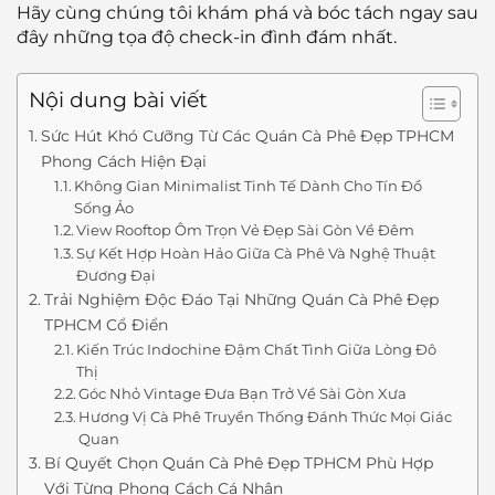
Hãy cùng chúng tôi khám phá và bóc tách ngay sau
đây những tọa độ check-in đình đám nhất.
Nội dung bài viết
Sức Hút Khó Cưỡng Từ Các Quán Cà Phê Đẹp TPHCM
Phong Cách Hiện Đại
Không Gian Minimalist Tinh Tế Dành Cho Tín Đồ
Sống Ảo
View Rooftop Ôm Trọn Vẻ Đẹp Sài Gòn Về Đêm
Sự Kết Hợp Hoàn Hảo Giữa Cà Phê Và Nghệ Thuật
Đương Đại
Trải Nghiệm Độc Đáo Tại Những Quán Cà Phê Đẹp
TPHCM Cổ Điển
Kiến Trúc Indochine Đậm Chất Tình Giữa Lòng Đô
Thị
Góc Nhỏ Vintage Đưa Bạn Trở Về Sài Gòn Xưa
Hương Vị Cà Phê Truyền Thống Đánh Thức Mọi Giác
Quan
Bí Quyết Chọn Quán Cà Phê Đẹp TPHCM Phù Hợp
Với Từng Phong Cách Cá Nhân