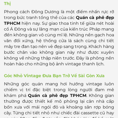
Thị
Phong cách Đông Dương là một điểm nhấn rực rỡ
trong bức tranh tổng thể của các
Quán cà phê đẹp
TPHCM
hiện nay. Sự giao thoa tinh tế giữa nét hoài
cổ Á Đông và sự lãng mạn của kiến trúc Pháp mang
đến không gian vô cùng mĩ lệ. Những nền gạch hoa
văn đối xứng, hệ thống cửa lá sách cùng chi tiết
mây tre đan tạo nên vẻ đẹp sang trọng. Khách hàng
bước chân vào không gian này như được xuyên
không về những thập niên trước. Đây là phông nền
hoàn hảo cho những bộ ảnh vintage thanh lịch.
Góc Nhỏ Vintage Đưa Bạn Trở Về Sài Gòn Xưa
Những góc quán mang hơi hướng vintage luôn
chiếm vị trí đặc biệt trong lòng người đam mê
khám phá
Quán cà phê đẹp TPHCM
. Không gian
thường được thiết kế mô phỏng lại căn nhà cấp
bốn xưa với mái ngói đỏ và khoảng sân rợp bóng
cây. Từng chi tiết nhỏ như chiếc đài cassette cũ hay