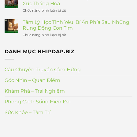
Số
Xúc Thăng Hoa
Bản
Thu
Lĩnh,
Hút:
Chức năng bình luận bị tắt
ở
Độc
10
Tình
Lập
Bí
Yêu
Tâm Lý Học Tình Yêu: Bí Ẩn Phía Sau Những
Quyết
Tuổi
Rung Động Con Tim
Giúp
Trẻ
Bạn
Và
Chức năng bình luận bị tắt
ở
Giao
Những
Tâm
Tiếp
Mảnh
Lý
Tự
Ghép
Học
Tin,
DANH MỤC NHIPDAP.BIZ
Cảm
Tình
Tinh
Xúc
Yêu:
Tế
Thăng
Bí
Hoa
Ẩn
Câu Chuyện Truyền Cảm Hứng
Phía
Sau
Góc Nhìn – Quan Điểm
Những
Rung
Động
Khám Phá – Trải Nghiệm
Con
Tim
Phong Cách Sống Hiện Đại
Sức Khỏe – Tâm Trí