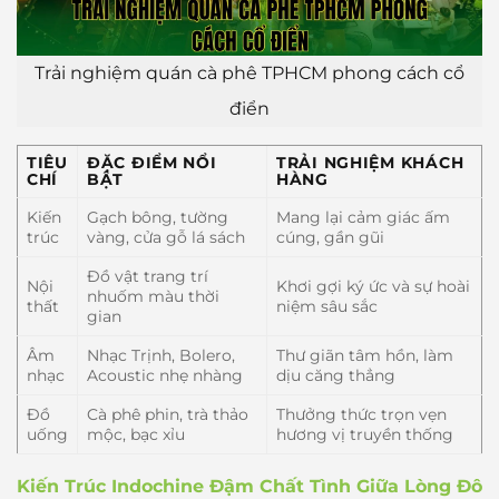
Trải nghiệm quán cà phê TPHCM phong cách cổ
điển
TIÊU
ĐẶC ĐIỂM NỔI
TRẢI NGHIỆM KHÁCH
CHÍ
BẬT
HÀNG
Kiến
Gạch bông, tường
Mang lại cảm giác ấm
trúc
vàng, cửa gỗ lá sách
cúng, gần gũi
Đồ vật trang trí
Nội
Khơi gợi ký ức và sự hoài
nhuốm màu thời
thất
niệm sâu sắc
gian
Âm
Nhạc Trịnh, Bolero,
Thư giãn tâm hồn, làm
nhạc
Acoustic nhẹ nhàng
dịu căng thẳng
Đồ
Cà phê phin, trà thảo
Thưởng thức trọn vẹn
uống
mộc, bạc xỉu
hương vị truyền thống
Kiến Trúc Indochine Đậm Chất Tình Giữa Lòng Đô