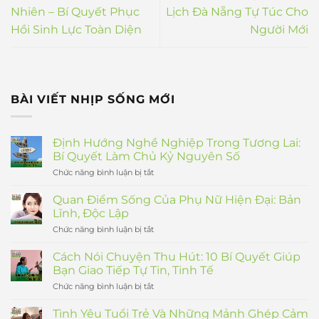
Nhiên – Bí Quyết Phục
Lịch Đà Nẵng Tự Túc Cho
Hồi Sinh Lực Toàn Diện
Người Mới
BÀI VIẾT NHỊP SỐNG MỚI
Định Hướng Nghề Nghiệp Trong Tương Lai:
Bí Quyết Làm Chủ Kỷ Nguyên Số
Chức năng bình luận bị tắt
ở
Định
Hướng
Quan Điểm Sống Của Phụ Nữ Hiện Đại: Bản
Nghề
Lĩnh, Độc Lập
Nghiệp
Trong
Chức năng bình luận bị tắt
ở
Tương
Quan
Lai:
Điểm
Cách Nói Chuyện Thu Hút: 10 Bí Quyết Giúp
Bí
Sống
Bạn Giao Tiếp Tự Tin, Tinh Tế
Quyết
Của
Làm
Phụ
Chức năng bình luận bị tắt
ở
Chủ
Nữ
Cách
Kỷ
Hiện
Nói
Nguyên
Tình Yêu Tuổi Trẻ Và Những Mảnh Ghép Cảm
Đại:
Chuyện