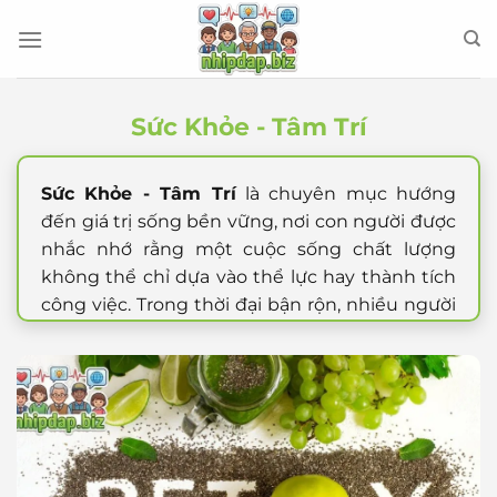
Bỏ
qua
nội
dung
Sức Khỏe - Tâm Trí
Sức Khỏe - Tâm Trí
là chuyên mục hướng
đến giá trị sống bền vững, nơi con người được
nhắc nhớ rằng một cuộc sống chất lượng
không thể chỉ dựa vào thể lực hay thành tích
công việc. Trong thời đại bận rộn, nhiều người
chú ý đến ngoại hình, hiệu suất và tốc độ mà
quên mất rằng cơ thể và tâm trí luôn cần được
chăm sóc song song. Một người có thể trông
ổn bên ngoài nhưng bên trong lại mệt mỏi,
căng thẳng và thiếu năng lượng. Chính vì thế,
việc quan tâm đến sức khỏe toàn diện đang