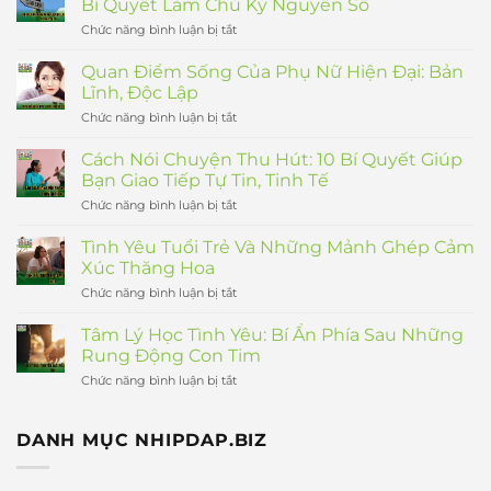
Bí Quyết Làm Chủ Kỷ Nguyên Số
Chức năng bình luận bị tắt
ở
Định
Hướng
Quan Điểm Sống Của Phụ Nữ Hiện Đại: Bản
Nghề
Lĩnh, Độc Lập
Nghiệp
Trong
Chức năng bình luận bị tắt
ở
Tương
Quan
Lai:
Điểm
Cách Nói Chuyện Thu Hút: 10 Bí Quyết Giúp
Bí
Sống
Bạn Giao Tiếp Tự Tin, Tinh Tế
Quyết
Của
Làm
Phụ
Chức năng bình luận bị tắt
ở
Chủ
Nữ
Cách
Kỷ
Hiện
Nói
Nguyên
Tình Yêu Tuổi Trẻ Và Những Mảnh Ghép Cảm
Đại:
Chuyện
Số
Xúc Thăng Hoa
Bản
Thu
Lĩnh,
Hút:
Chức năng bình luận bị tắt
ở
Độc
10
Tình
Lập
Bí
Yêu
Tâm Lý Học Tình Yêu: Bí Ẩn Phía Sau Những
Quyết
Tuổi
Rung Động Con Tim
Giúp
Trẻ
Bạn
Và
Chức năng bình luận bị tắt
ở
Giao
Những
Tâm
Tiếp
Mảnh
Lý
Tự
Ghép
Học
Tin,
DANH MỤC NHIPDAP.BIZ
Cảm
Tình
Tinh
Xúc
Yêu:
Tế
Thăng
Bí
Hoa