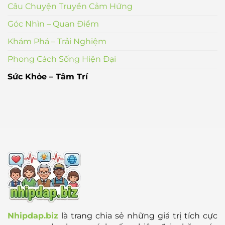
Ẩn
Câu Chuyện Truyền Cảm Hứng
Phía
Sau
Góc Nhìn – Quan Điểm
Những
Rung
Động
Khám Phá – Trải Nghiệm
Con
Tim
Phong Cách Sống Hiện Đại
Sức Khỏe – Tâm Trí
Nhipdap.biz
là trang chia sẻ những giá trị tích cực